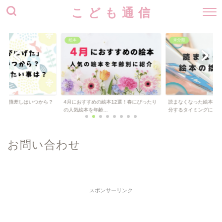
こ ど も 通 信
絵本
未分類
た」指差しはいつから？
4月におすすめの絵本12選！春にぴったり
読まなくなった絵本の
..
の人気絵本を年齢...
分するタイミングに...
お問い合わせ
スポンサーリンク